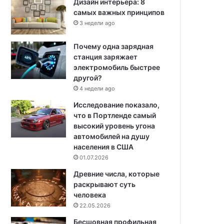
Дизайн интерьера: 8
самых важных принципов
3 недели ago
Почему одна зарядная
станция заряжает
электромобиль быстрее
другой?
4 недели ago
Исследование показало,
что в Портленде самый
высокий уровень угона
автомобилей на душу
населения в США
01.07.2026
Древние числа, которые
раскрывают суть
человека
22.05.2026
Бесшовная профильная