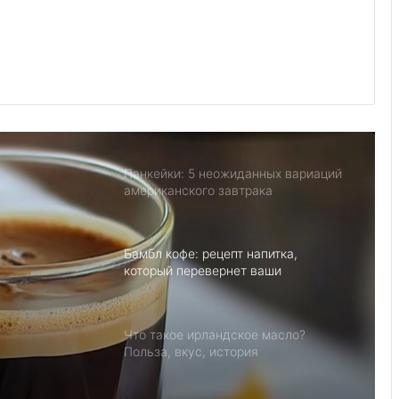
Миндальный чизкейк с малиновым
соусом: нежность, утонченность и
вкус праздника
Что такое Бабл Ти рецепт, и почему
все его любят
Панкейки: 5 неожиданных вариаций
американского завтрака
Бамбл кофе: рецепт напитка,
который перевернет ваши
представления о кофе
Что такое ирландское масло?
Польза, вкус, история
фе