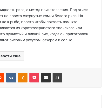
видность риса, а метод приготовления. Под этими
х не просто свернутые комки белого риса. На
 не к рыбе, просто чтобы показать вам, кто
вливается из короткозернистого японского или
то пушистый и липкий рис, когда он приготовлен.
ляют рисовым уксусом, сахаром и солью.
Дубайский шоколад: 7 вкусов,
которые покоряют мир
вости сша
Дистиллированная вода можно ли
пить, гид на 2026
Reddit
VKontakte
Odnoklassniki
Pocket
Share via Email
Print
Чай пуэр: глубокий вкус и
уникальные свойства