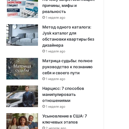
причины, мифы и
реальность
1 неделя ago
Метод одного каталога:
Jysk каталог для
обстановки квартиры без
дизайнера
1 неделя ago
Матрица судьбы: полное
руководство к познанию
себя и своего пути
1 неделя ago
Нарцисс: 7 способов
манипулировать
отношениями
1 неделя ago
Усыновление в США: 7
ключевых этапов
2 недели ago