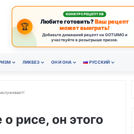
КОНКУРС РЕЦЕПТОВ
Любите готовить?
Ваш рецепт
🏆
может выиграть!
Добавьте домашний рецепт на GOTUIMO и
участвуйте в розыгрыше призов.
РИЗМ
ЛИКБЕЗ
ОН И ОНА
РУССКИЙ
заслуживает!
о рисе, он этого