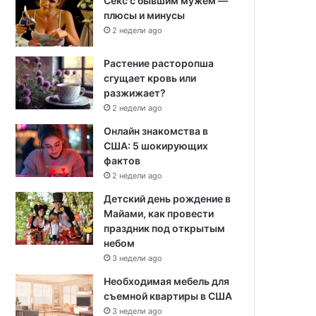
Секс с бывшим мужем —
плюсы и минусы
2 недели ago
Растение расторопша
сгущает кровь или
разжижает?
2 недели ago
Онлайн знакомства в
США: 5 шокирующих
фактов
2 недели ago
Детский день рождение в
Майами, как провести
праздник под открытым
небом
3 недели ago
Необходимая мебель для
съемной квартиры в США
3 недели ago