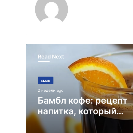
Read Next
смак
2 недели ago
Бамбл кофе: рецепт
напитка, который
перевернет ваши
представления о ко