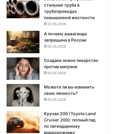
стальная труба в
трубопроводах
повышенной жесткости
22.05.2026
А почему ашваганда
запрещена в России
05.05.2026
Создано новое лекарство
против мигрени
05.05.2026
Можете ли вы изменить
свою личность?
05.05.2026
Крузак 200 (Toyota Land
Cruiser 200): полный гид
по легендарному
внедорожнику