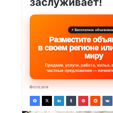
заслуживает!
⚡ Бесплатное объявлен
Разместите объя
в своем регионе ил
миру
Продажи, услуги, работа, жилье, 
частные предложения — начните
01.10.2019
Facebook
X
LinkedIn
Tumblr
Pinterest
Reddit
VK