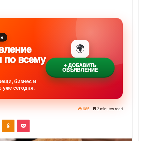
ие
🌍
вление
и по всему
+ ДОБАВИТЬ
ОБЪЯВЛЕНИЕ
вещи, бизнес и
 уже сегодня.
685
2 minutes read
ontakte
Odnoklassniki
Pocket