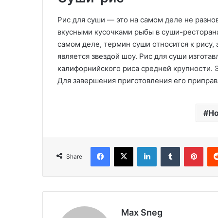
Рис для суши — это на самом деле не разно
вкусными кусочками рыбы в суши-ресторана
самом деле, термин суши относится к рису, а
является звездой шоу. Рис для суши изгота
калифорнийского риса средней крупности. Э
Для завершения приготовления его приправ
Но
Facebook
X
LinkedIn
Tumblr
Pinterest
Share
Max Sneg