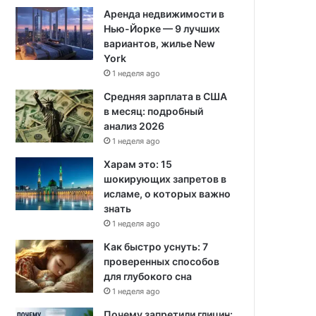
Аренда недвижимости в
Нью-Йорке — 9 лучших
вариантов, жилье New
York
1 неделя ago
Средняя зарплата в США
в месяц: подробный
анализ 2026
1 неделя ago
Харам это: 15
шокирующих запретов в
исламе, о которых важно
знать
1 неделя ago
Как быстро уснуть: 7
проверенных способов
для глубокого сна
1 неделя ago
Почему запретили глицин: