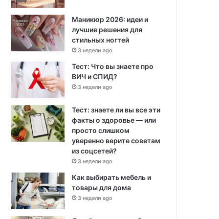
Маникюр 2026: идеи и
лучшие решения для
стильных ногтей
3 недели ago
Тест: Что вы знаете про
ВИЧ и СПИД?
3 недели ago
Тест: знаете ли вы все эти
факты о здоровье — или
просто слишком
уверенно верите советам
из соцсетей?
3 недели ago
Как выбирать мебель и
товары для дома
3 недели ago