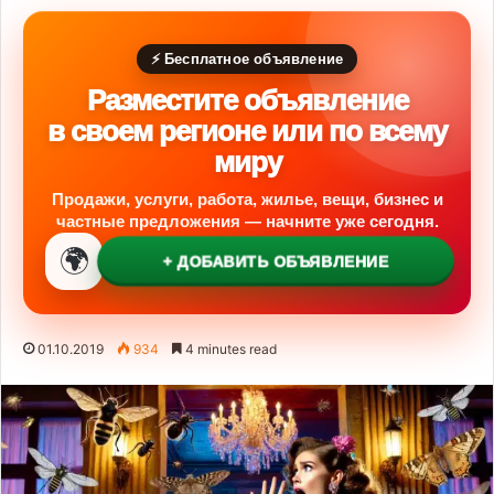
⚡ Бесплатное объявление
Разместите объявление
в своем регионе или по всему
миру
Продажи, услуги, работа, жилье, вещи, бизнес и
частные предложения — начните уже сегодня.
🌍
+ ДОБАВИТЬ ОБЪЯВЛЕНИЕ
01.10.2019
934
4 minutes read