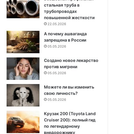
стальная труба в
трубопроводах
повышенной жесткости
22.05.2026
А почему ашваганда
запрещена в России
05.05.2026
Создано новое лекарство
против мигрени
05.05.2026
Можете ли вы изменить
свою личность?
05.05.2026
Крузак 200 (Toyota Land
Cruiser 200): полный гид
по легендарному
внедорожнику