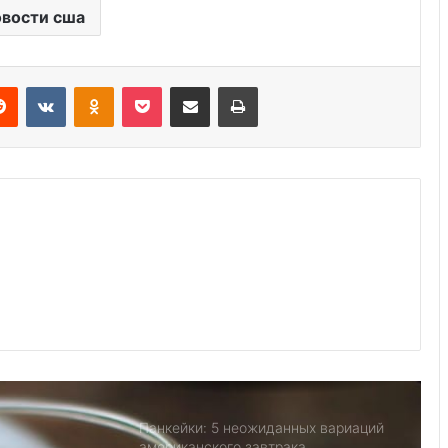
вости сша
Дистиллированная вода можно ли
пить, гид на 2026
Reddit
VKontakte
Odnoklassniki
Pocket
Share via Email
Print
Чай пуэр: глубокий вкус и
уникальные свойства
Миндальный чизкейк с малиновым
соусом: нежность, утонченность и
вкус праздника
Что такое Бабл Ти рецепт, и почему
все его любят
Панкейки: 5 неожиданных вариаций
американского завтрака