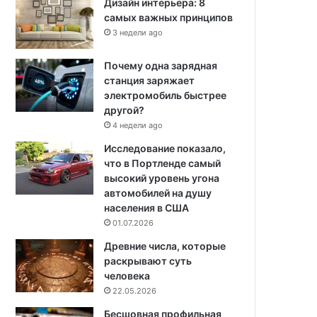
Дизайн интерьера: 8
самых важных принципов
3 недели ago
Почему одна зарядная
станция заряжает
электромобиль быстрее
другой?
4 недели ago
Исследование показало,
что в Портленде самый
высокий уровень угона
автомобилей на душу
населения в США
01.07.2026
Древние числа, которые
раскрывают суть
человека
22.05.2026
Бесшовная профильная