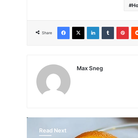
Но
Facebook
X
LinkedIn
Tumblr
Pinterest
Share
Max Sneg
Read Next