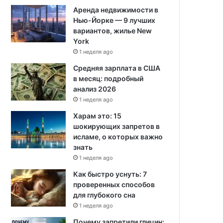
Аренда недвижимости в
Нью-Йорке — 9 лучших
вариантов, жилье New
York
1 неделя ago
Средняя зарплата в США
в месяц: подробный
анализ 2026
1 неделя ago
Харам это: 15
шокирующих запретов в
исламе, о которых важно
знать
1 неделя ago
Как быстро уснуть: 7
проверенных способов
для глубокого сна
1 неделя ago
Почему запретили глицин: