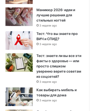
Маникюр 2026: идеи и
лучшие решения для
стильных ногтей
3 недели ago
Тест: Что вы знаете про
ВИЧ и СПИД?
3 недели ago
Тест: знаете ли вы все эти
факты о здоровье — или
просто слишком
уверенно верите советам
из соцсетей?
3 недели ago
Как выбирать мебель и
товары для дома
3 недели ago