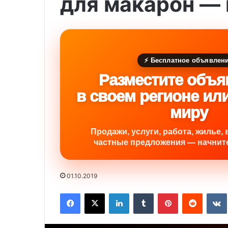
для макарон — 
⚡ Бесплатное объявлен
Разместите объя
в своем регионе ил
миру
Продажи, услуги, работа, жилье, 
частные предложения — начните
01.10.2019
Facebook
X
LinkedIn
Tumblr
Pinterest
Reddit
VK