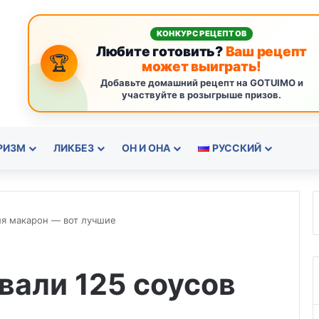
КОНКУРС РЕЦЕПТОВ
Любите готовить?
Ваш рецепт
🏆
может выиграть!
Добавьте домашний рецепт на GOTUIMO и
участвуйте в розыгрыше призов.
РИЗМ
ЛИКБЕЗ
ОН И ОНА
РУССКИЙ
ля макарон — вот лучшие
вали 125 соусов