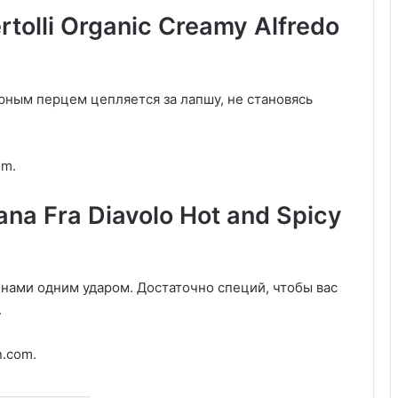
tolli Organic Creamy Alfredo
ерным перцем цепляется за лапшу, не становясь
om.
na Fra Diavolo Hot and Spicy
онами одним ударом. Достаточно специй, чтобы вас
.
n.com.
Дубайский шоколад: 7 вкусов,
которые покоряют мир