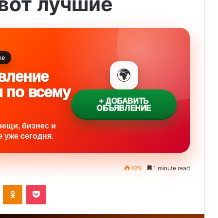
вот лучшие
ие
🌍
вление
и по всему
+ ДОБАВИТЬ
ОБЪЯВЛЕНИЕ
вещи, бизнес и
 уже сегодня.
628
1 minute read
ontakte
Odnoklassniki
Pocket