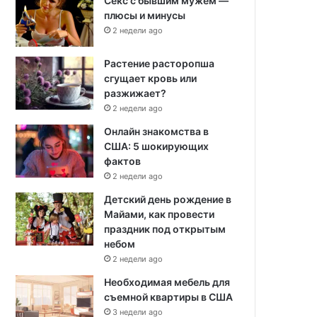
Секс с бывшим мужем —
плюсы и минусы
2 недели ago
Растение расторопша
сгущает кровь или
разжижает?
2 недели ago
Онлайн знакомства в
США: 5 шокирующих
фактов
2 недели ago
Детский день рождение в
Майами, как провести
праздник под открытым
небом
2 недели ago
Необходимая мебель для
съемной квартиры в США
3 недели ago