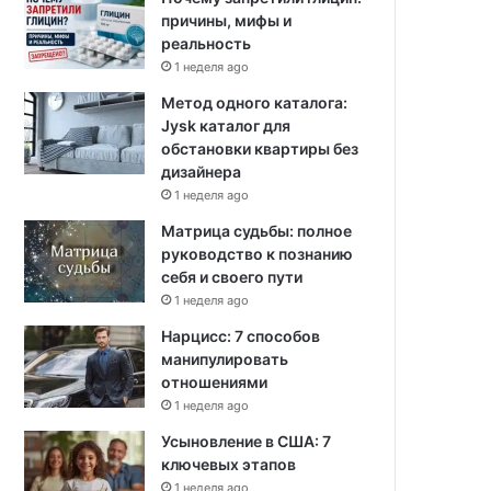
причины, мифы и
реальность
1 неделя ago
Метод одного каталога:
Jysk каталог для
обстановки квартиры без
дизайнера
1 неделя ago
Матрица судьбы: полное
руководство к познанию
себя и своего пути
1 неделя ago
Нарцисс: 7 способов
манипулировать
отношениями
1 неделя ago
Усыновление в США: 7
ключевых этапов
1 неделя ago