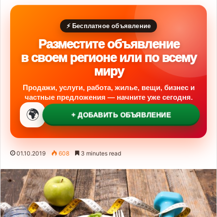
⚡ Бесплатное объявление
Разместите объявление
в своем регионе или по всему
миру
Продажи, услуги, работа, жилье, вещи, бизнес и
частные предложения — начните уже сегодня.
🌍
+ ДОБАВИТЬ ОБЪЯВЛЕНИЕ
01.10.2019
608
3 minutes read