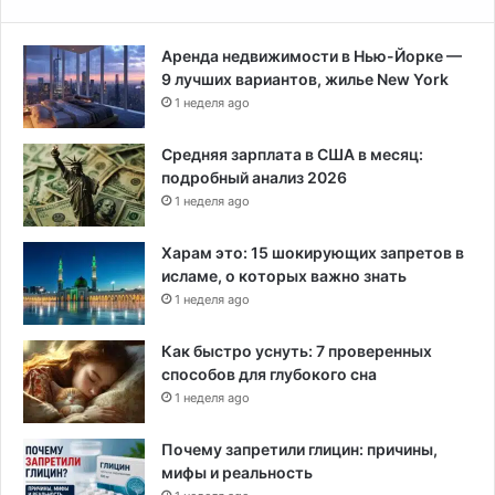
е
л
Аренда недвижимости в Нью-Йорке —
е
9 лучших вариантов, жилье New York
с
1 неделя ago
е
Средняя зарплата в США в месяц:
подробный анализ 2026
1 неделя ago
Харам это: 15 шокирующих запретов в
исламе, о которых важно знать
1 неделя ago
Как быстро уснуть: 7 проверенных
способов для глубокого сна
1 неделя ago
Почему запретили глицин: причины,
мифы и реальность