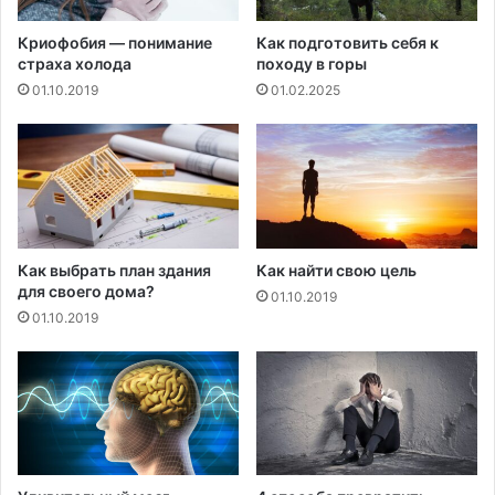
н
п
Криофобия — понимание
Как подготовить себя к
о
страха холода
походу в горы
м
01.10.2019
01.02.2025
о
г
а
ю
т
о
т
к
Как выбрать план здания
Как найти свою цель
р
для своего дома?
01.10.2019
ы
01.10.2019
т
ь
н
о
в
о
е
о