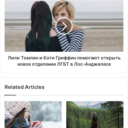
р
Л
а
и
в
л
и
и
л
Т
а
о
С
м
Ш
л
А
и
н
Лили Томлин и Кэти Гриффин помогают открыть
и
новое отделение ЛГБТ в Лос-Анджелесе
К
э
т
Related Articles
и
Г
р
и
ф
ф
и