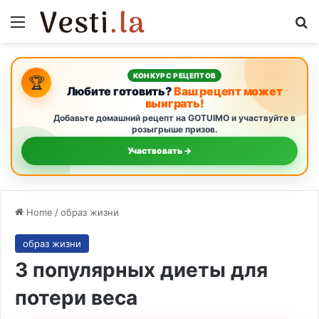
Menu
S
КОНКУРС РЕЦЕПТОВ
🏆
Любите готовить?
Ваш рецепт может
выиграть!
Добавьте домашний рецепт на GOTUIMO и участвуйте в
розыгрыше призов.
Участвовать →
Home
/
образ жизни
образ жизни
3 популярных диеты для
потери веса