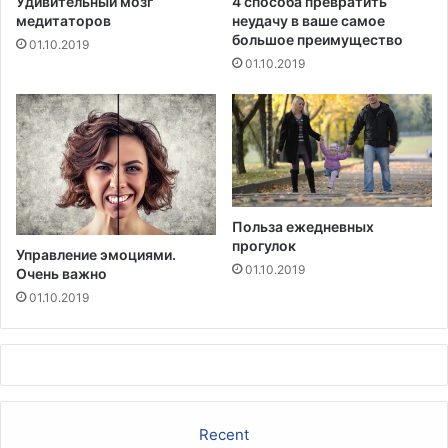
Удивительный мозг
4 способа превратить
т
медитаторов
неудачу в ваше самое
д
большое преимущество
01.10.2019
е
01.10.2019
л
е
н
и
е
Л
Г
Польза ежедневных
Б
прогулок
Т
Управление эмоциями.
в
01.10.2019
Очень важно
Л
01.10.2019
о
с
-
А
н
д
Recent
ж