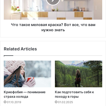
Н
к
о
о
в
е
о
м
е
е
Что такое меловая краска? Вот все, что вам
и
л
нужно знать
с
о
с
в
л
а
е
Related Articles
я
д
к
о
р
в
а
а
с
н
к
и
а
е
?
г
В
Криофобия — понимание
Как подготовить себя к
о
о
страха холода
походу в горы
в
т
01.10.2019
01.02.2025
о
в