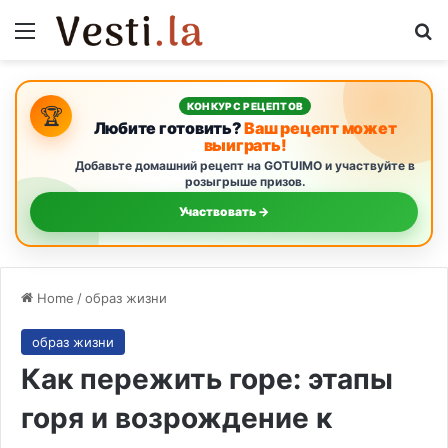
Menu
S
КОНКУРС РЕЦЕПТОВ
🏆
Любите готовить?
Ваш рецепт может
выиграть!
Добавьте домашний рецепт на GOTUIMO и участвуйте в
розыгрыше призов.
Участвовать →
Home
/
образ жизни
образ жизни
Как пережить горе: этапы
горя и возрождение к