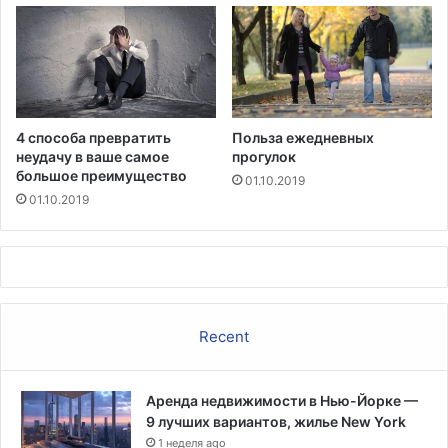
2
0
-
м
и
н
у
4 способа превратить
Польза ежедневных
т
неудачу в ваше самое
прогулок
н
большое преимущество
01.10.2019
а
01.10.2019
я
«
т
а
б
л
Recent
е
т
к
а
Аренда недвижимости в Нью-Йорке —
п
9 лучших вариантов, жилье New York
р
1 неделя ago