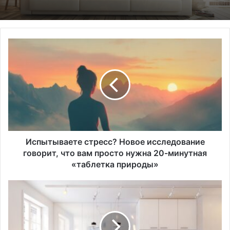
И
с
п
ы
т
ы
в
а
е
т
Испытываете стресс? Новое исследование
е
говорит, что вам просто нужна 20-минутная
с
«таблетка природы»
т
р
Ч
е
т
с
о
с
т
?
а