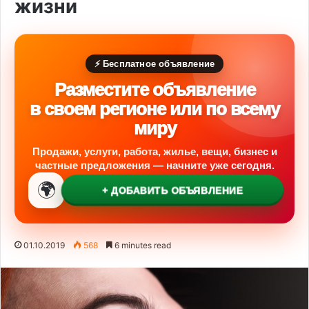
жизни
⚡ Бесплатное объявление
Разместите объявление
в своем регионе или по всему
миру
Продажи, услуги, работа, жилье, вещи, бизнес и
частные предложения — начните уже сегодня.
🌍
+ ДОБАВИТЬ ОБЪЯВЛЕНИЕ
01.10.2019
568
6 minutes read