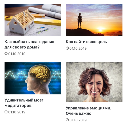
р
с
и
е
т
,
,
ч
ч
т
т
о
о
в
Как выбрать план здания
Как найти свою цель
в
а
для своего дома?
01.10.2019
а
м
01.10.2019
м
н
п
у
р
ж
о
н
с
о
т
з
о
н
н
а
Удивительный мозг
у
т
медитаторов
Управление эмоциями.
ж
ь
01.10.2019
Очень важно
н
01.10.2019
а