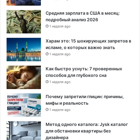
и
р
Средняя зарплата в США в месяц:
о
подробный анализ 2026
д
1 неделя ago
ы
»
Харам это: 15 шокирующих запретов в
исламе, о которых важно знать
1 неделя ago
Как быстро уснуть: 7 проверенных
способов для глубокого сна
1 неделя ago
Почему запретили глицин: причины,
мифы и реальность
1 неделя ago
Метод одного каталога: Jysk каталог
для обстановки квартиры без
дизайнера